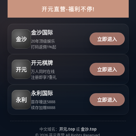
开元直营-福利不停!
金沙国际
金沙
立即进入
20年顶级娱乐
打码返佣1%起
开元棋牌
开元
立即进入
万人同时在线
注册即享7重礼
永利国际
永利
立即进入
首存壕送5888
续存加赠8888
中文域名：
开元.top
或
金沙.top
© 2026 开元直营 All Rights Reserved.